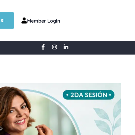
S!
Member Login