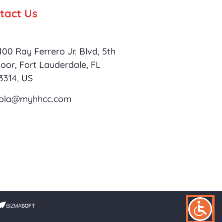
tact Us
100 Ray Ferrero Jr. Blvd, 5th
loor, Fort Lauderdale, FL
3314, US
ola@myhhcc.com