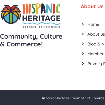
About Us
Home
About us
Community, Culture
& Commerce!
Blog & 
Member 
Privacy P
Hispanic Heritage Chamber of Commerc